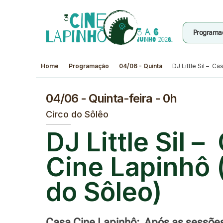
Programa
Home
Programação
04/06 - Quinta
DJ Little Sil – C
04/06 - Quinta-feira - 0h
Circo do Sôlêo
DJ Little Sil –
Cine Lapinhô 
do Sôleo)
Casa Cine Lapinhô: Após as sessõe