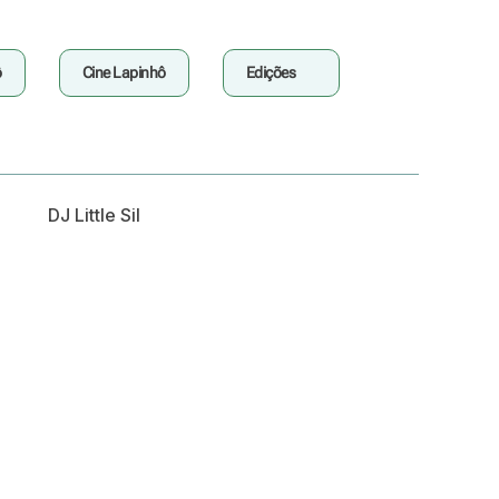
ô
Cine Lapinhô
Edições