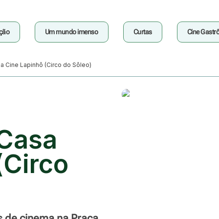
ção
Um mundo imenso
Curtas
Cine Gastr
asa Cine Lapinhô (Circo do Sôleo)
 Casa
(Circo
s de cinema na Praça