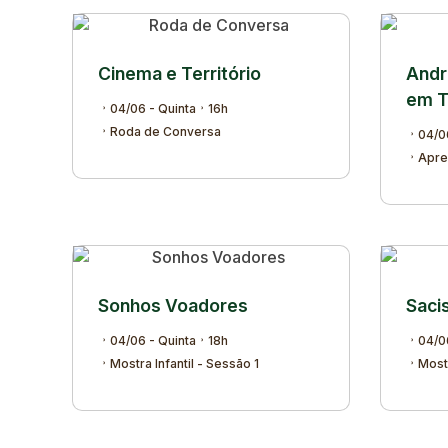
Cinema e Território
André
em T
04/06 - Quinta
16h
Roda de Conversa
04/0
Apre
Sonhos Voadores
Saci
04/06 - Quinta
18h
04/0
Mostra Infantil - Sessão 1
Mostr