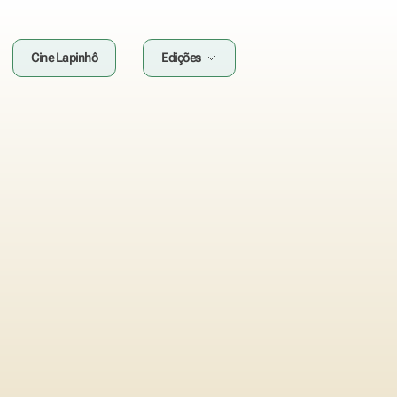
Cine Lapinhô
Edições