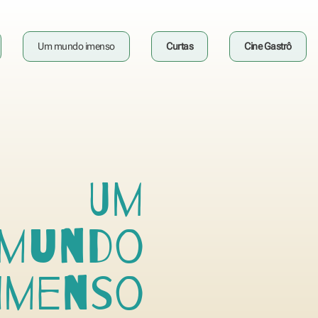
Um mundo imenso
Curtas
Cine Gastrô
Um
mundo
Imenso