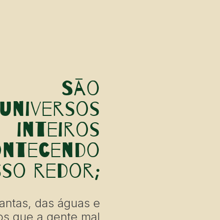
São
universos
inteiros
ontecendo
so redor;
lantas, das águas e
os que a gente mal