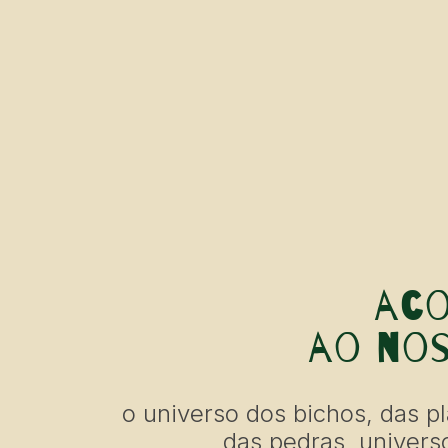
ac
ao nos
o universo dos bichos, das p
das pedras, univers