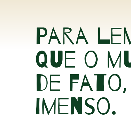
Para le
que o m
de fato,
imenso.