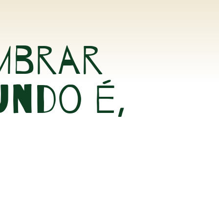
mbrar
undo é,