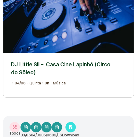
DJ Little Sil – Casa Cine Lapinhô (Circo
do Sôleo)
04/06 - Quinta
0h
Música
Todos
03/06
04/06
05/06
06/06
Download