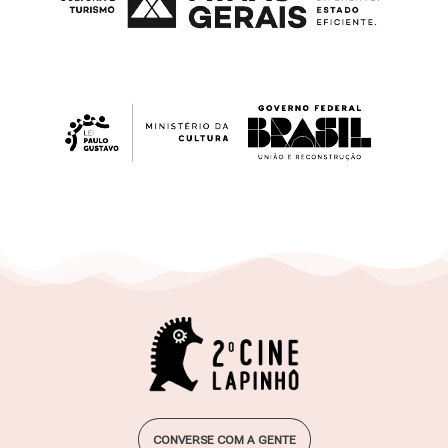
2º Cine Lapinhô . 14 a 18 . ago.24
Festival de Cinema Lapinha da Serra
CONVERSE COM A GENTE