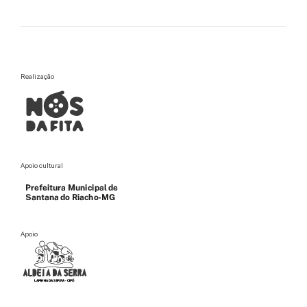
Tambu
18/08
18h
Curta-metragem
Praça da Igreja
Sessão Intermundos
Realização
Apoio cultural
Apoio
Apoio