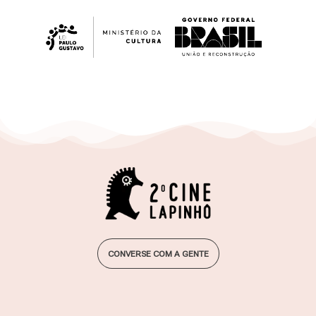
2º Cine Lapinhô . 14 a 18 . ago.24
Festival de Cinema Lapinha da Serra
CONVERSE COM A GENTE