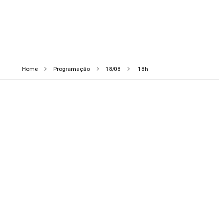
Home
Programação
18/08
18h
Dona Biu
18/08
18h
Curta-metragem
Praça da Igreja
Sessão Intermundos