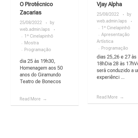
O Pirotécnico
Vjay Alpha
Zacarias
25/08/2022
by
web.admin.laps
25/08/2022
by
1º Cinelapinhô
web.admin.laps
Apresentação
1º Cinelapinhô
Artística
Mostra
Programação
Programação
dias 25,26 e 27 às
dia 25 às 19h30,
18hDia 28 às 17h
Homenagem aos 50
será conduzido a 
anos do Giramundo
experiênci ...
Teatro de Bonecos
Read More
Read More