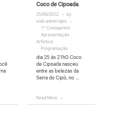
Coco de Cipoada
25/08/2022
by
web.admin.laps
1º Cinelapinhô
Apresentação
Artística
Programação
dia 25 às 21hO Coco
Você
de Cipoada nasceu
uma
entre as belezas da
Serra do Cipó, no ...
Read More