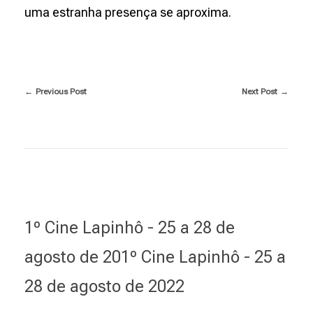
s
uma estranha presença se aproxima.
q
u
Previous Post
Next Post
e
A
m
o
1º Cine Lapinhô - 25 a 28 de
s
agosto de 201º Cine Lapinhô - 25 a
e
28 de agosto de 2022
P