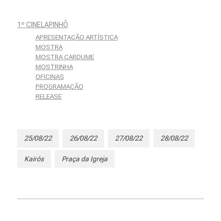
a
1º CINELAPINHÔ
r
APRESENTAÇÃO ARTÍSTICA
MOSTRA
e
MOSTRA CARDUME
MOSTRINHA
c
OFICINAS
PROGRAMAÇÃO
RELEASE
e
m
25/08/22
26/08/22
27/08/22
28/08/22
Kairós
Praça da Igreja