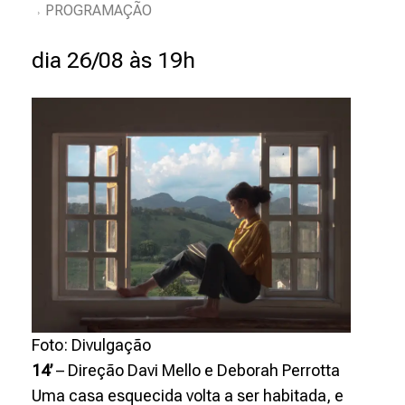
PROGRAMAÇÃO
d
o
dia 26/08 às 19h
s
o
s
R
o
s
t
Foto: Divulgação
14’
– Direção Davi Mello e Deborah Perrotta
o
Uma casa esquecida volta a ser habitada, e