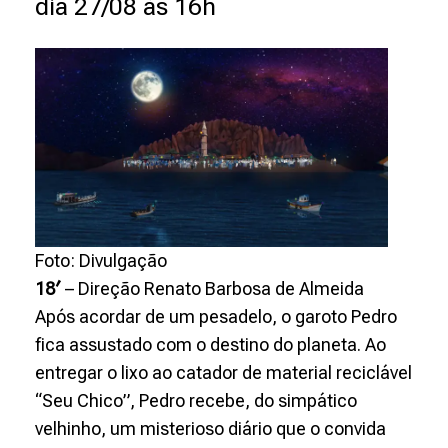
r
dia 27/08 às 16h
o
e
o
V
e
Foto: Divulgação
l
18′
– Direção Renato Barbosa de Almeida
h
Após acordar de um pesadelo, o garoto Pedro
fica assustado com o destino do planeta. Ao
o
entregar o lixo ao catador de material reciclável
“Seu Chico”, Pedro recebe, do simpático
C
velhinho, um misterioso diário que o convida