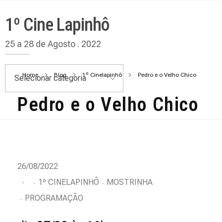
1º Cine Lapinhô
25 a 28 de Agosto . 2022
Home
Blog
1º Cinelapinhô
Pedro e o Velho Chico
Pedro e o Velho Chico
P
26/08/2022
e
1º CINELAPINHÔ
MOSTRINHA
PROGRAMAÇÃO
d